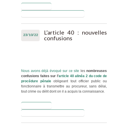
Lire la suite
de Une grave
violation du
Blog de Christophe DAADOUCH
secret
professionnel
au Puy En
L’article 40 : nouvelles
23/10/22
Velay
confusions
Nous avons déjà évoqué sur ce site
les
nombreuses
confusions faites sur l’
article 40 alinéa 2 du code de
procédure pénale
obligeant tout officier public ou
fonctionnaire à transmettre au procureur, sans délai,
tout crime ou délit dont on il a acquis la connaissance.
Lire la suite
de L’article
40 :
Blog de Christophe DAADOUCH
nouvelles
confusions