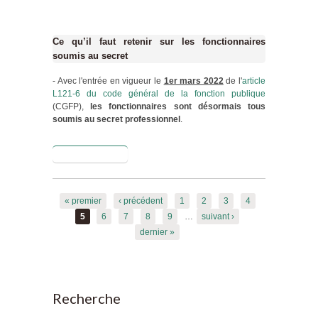
Ce qu’il faut retenir sur les fonctionnaires
soumis au secret
- Avec l'entrée en vigueur le
1er mars 2022
de l'
article
L121-6 du code général de la fonction publique
(CGFP),
les fonctionnaires sont désormais tous
soumis au secret professionnel
.
Lire la suite
de Secret
professionnel
et
Pages
fonctionnaires
« premier
‹ précédent
1
2
3
4
5
6
7
8
9
…
suivant ›
dernier »
Recherche