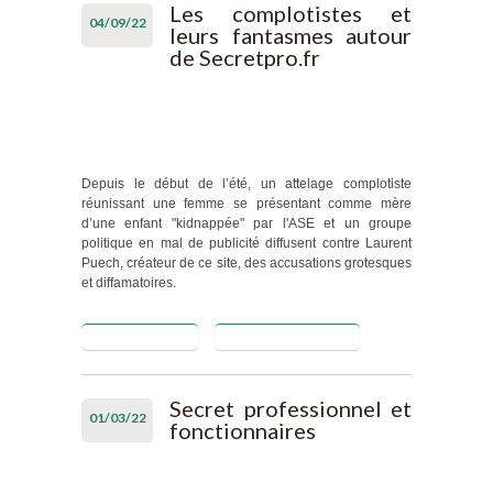
Les complotistes et
04/09/22
leurs fantasmes autour
de Secretpro.fr
Depuis le début de l’été, un attelage complotiste
réunissant une femme se présentant comme mère
d’une enfant "kidnappée" par l'ASE et un groupe
politique en mal de publicité diffusent contre Laurent
Puech, créateur de ce site, des accusations grotesques
et diffamatoires.
Lire la suite
de Les
Blog de Collectif
complotistes
et leurs
fantasmes
Secret professionnel et
01/03/22
autour de
fonctionnaires
Secretpro.fr