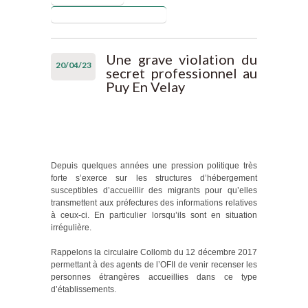
professionnel
Blog de Laurent Puech
et audition
lors d’une
enquête
Une grave violation du
20/04/23
judiciaire :
secret professionnel au
Maïwenn se
Puy En Velay
trompe.
Depuis quelques années une pression politique très
forte s’exerce sur les structures d’hébergement
susceptibles d’accueillir des migrants pour qu’elles
transmettent aux préfectures des informations relatives
à ceux-ci. En particulier lorsqu’ils sont en situation
irrégulière.
Rappelons la circulaire Collomb du 12 décembre 2017
permettant à des agents de l’OFII de venir recenser les
personnes étrangères accueillies dans ce type
d’établissements.