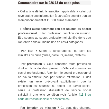
Commentaire sur le 226-13 du code pénal
- Cet article
définit la sanction
applicable à celui qui
révélerait « une information à caractère secret » : un an
d’emprisonnement et 15 000 euros d’amende.
- Il
définit aussi comment l’on est soumis au secret
professionnel
: Etat, profession, fonction ou mission.
Etre soumis au secret professionnel signifie donc que
l'on entre dans au moins une de ces 4 catégories.
-
Par état ?
Selon la jurisprudence, ce sont les
ministres du culte (curés, pasteurs, imams, rabbins).
-
Par profession ?
Cela concerne toute profession
dont un texte de droit prévoit qu'elle est soumise au
secret professionnel. Attention, le secret professionnel
ne s'auto-attribue pas par simple affirmation. Il doit
exister un texte prévoyant explicitement que la
profession est soumise au secret. En travail social,
seule la profession d'assistant de service social
satisfait à une telle condition (voir l'article
411-3 du
code de l'action sociale et des familles
)
-
Par fonction ou mission ?
Ce sont des charges,