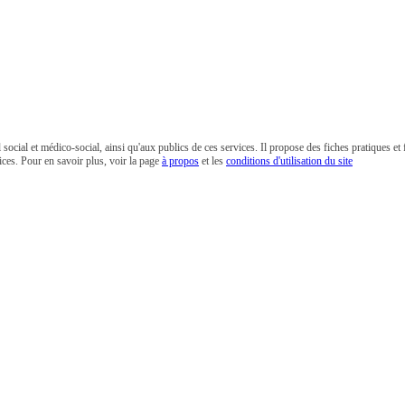
e
 social et médico-social, ainsi qu'aux publics de ces services. Il propose des fiches pratiques et f
ices. Pour en savoir plus, voir la page
à propos
et
les
conditions d'utilisation du site