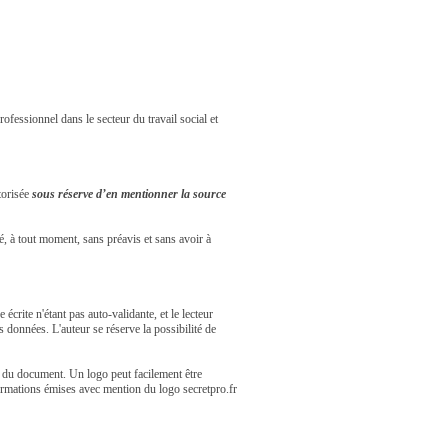
rofessionnel dans le secteur du travail social et
torisée
sous réserve d’en mentionner la source
é, à tout moment, sans préavis et sans avoir à
écrite n'étant pas auto-validante, et le lecteur
es données. L'auteur se réserve la possibilité de
ne du document. Un logo peut facilement être
nformations émises avec mention du logo secretpro.fr