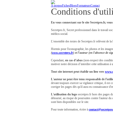
A propos
Fiches
Blogs
Formateurs
Contact
Conditions d'util
En vous connectant sur le site Secretpro.fr, vous
Secretpro.fr, Secret professionnel dans le travail soci
médico-social.
L’ensemble des textes de Secretpro.fr relèvent de la lé
Hormis pour l'iconographie, les photos et les images,
(
www.secretpro.fr
) et l’auteur (en l'absence de s
Cependant,
en cas d’abus
(non-respect des condition
motiver notre décision d’interdire cette utilisation à u
Tout site internet peut établir un lien vers
www.s
L'auteur ne peut être tenu responsable de l'utilis
devant toujours exercer sa vigilance critique, il est 
corriger les pages dès qu'il aura eu connaissance d'er
L'utilisation du logo
secretpro.fr hors des pages du
détourné, au risque de poursuites contre l'auteur du 
sont bien disponibles sur le site.
Pour toute information, écrire à
contact@secretpro