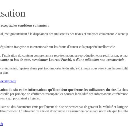
isation
 acceptez les condtions suivantes :
al, met gratuitement à la disposition des utilisateurs des textes et analyses concernant le secret p
gislation française et internationale sur les droits d’auteur et la propriété intellectuelle.
 l’utilisation du contenu comprenant sa représentation, sa reproduction et sa rediffusion, est au
ignature en bas de texte, mentionner Laurent Puech), et
d'une utilisation non-commerciale
.
s énoncées, reprises d'une part trop importante du site, etc.), nous nous réservons la possibilit
n tiers.
ecretpro.fr
.
ation du site et des informations qu'il contient que ferons les utilisateurs du site.
La chose 
conseillé par principe de vérifier en recoupant les sources la validité des informations et référenc
reurs qui pourraient y figurer.
 site ou des documents émis par l'auteur du site ne permet pas de garantir la validité et l'origi
détournement. L'utilisateur du site est donc invité à s'assurer en consultant notre site que les i
.fr