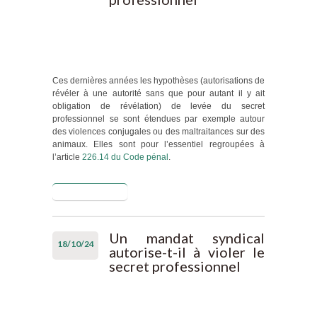
professionnels
Ces dernières années les hypothèses (autorisations de
révéler à une autorité sans que pour autant il y ait
obligation de révélation) de levée du secret
professionnel se sont étendues par exemple autour
des violences conjugales ou des maltraitances sur des
animaux. Elles sont pour l’essentiel regroupées à
l’article
226.14 du Code pénal
.
Lire la suite
de Une
nouvelle
hypothèse de
levée du
Un mandat syndical
18/10/24
secret
autorise-t-il à violer le
professionnel
secret professionnel