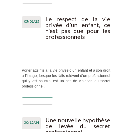
un
professionnel
médico-
Le respect de la vie
05/01/25
social
privée d’un enfant, ce
licencié peut-
n’est pas que pour les
il récupérer
professionnels
ses affaires
et notes
personnelles
?
Porter atteinte à la vie privée d’un enfant et à son droit
à l’image, lorsque les faits relèvent d’un professionnel
qui y est soumis, est un cas de violation du secret
professionnel.
Lire la suite
de Le respect
de la vie
privée d’un
enfant, ce
Une nouvelle hypothèse
30/12/24
n’est pas que
de levée du secret
pour les
professionnel