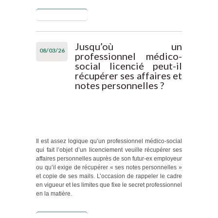
Lire la suite
de Une
levée du
secret
trop …
Jusqu’où un
08/03/26
intégrale
professionnel médico-
social licencié peut-il
récupérer ses affaires et
notes personnelles ?
Il est assez logique qu’un professionnel médico-social
qui fait l’objet d’un licenciement veuille récupérer ses
affaires personnelles auprès de son futur-ex employeur
ou qu’il exige de récupérer « ses notes personnelles »
et copie de ses mails. L’occasion de rappeler le cadre
en vigueur et les limites que fixe le secret professionnel
en la matière.
Lire la suite
de Jusqu’où