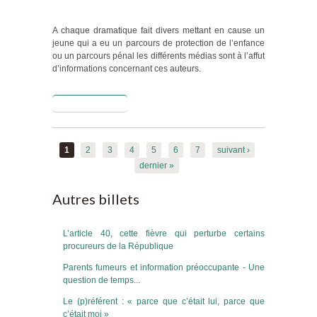
A chaque dramatique fait divers mettant en cause un
jeune qui a eu un parcours de protection de l’enfance
ou un parcours pénal les différents médias sont à l’affut
d’informations concernant ces auteurs.
Lire la suite
de Un
mandat
syndical
Pages
autorise-t-il à
1
2
3
4
5
6
7
suivant ›
violer le
dernier »
secret
professionnel
Autres billets
L’article 40, cette fièvre qui perturbe certains
procureurs de la République
Parents fumeurs et information préoccupante - Une
question de temps...
Le (p)référent : « parce que c’était lui, parce que
c’était moi »