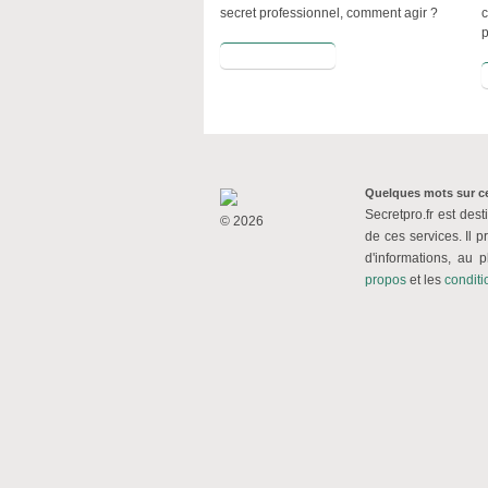
secret professionnel, comment agir ?
p
Lire la suite
Quelques mots sur ce
Secretpro.fr est dest
© 2026
de ces services. Il p
d'informations, au 
propos
et
les
conditio