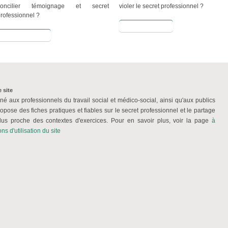
concilier témoignage et secret
violer le secret professionnel ?
rofessionnel ?
Lire la suite
Lire la suite
 site
iné aux professionnels du travail social et médico-social, ainsi qu'aux publics
ropose des fiches pratiques et fiables sur le secret professionnel et le partage
plus proche des contextes d'exercices. Pour en savoir plus, voir la page
à
ns d'utilisation du site