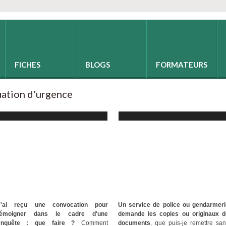
FICHES
BLOGS
FORMATEURS
uation d'urgence
J'ai reçu une convocation pour
Un service de police ou gendarmeri
témoigner dans le cadre d'une
demande les copies ou originaux d
enquête : que faire ?
Comment
documents
, que puis-je remettre sa