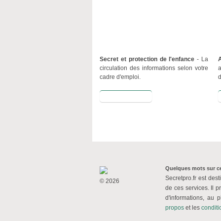
Secret et protection de l'enfance
- La
circulation des informations selon votre
cadre d'emploi.
d
Lire la suite
Quelques mots sur ce
Secretpro.fr est dest
© 2026
de ces services. Il p
d'informations, au 
propos
et
les
conditio