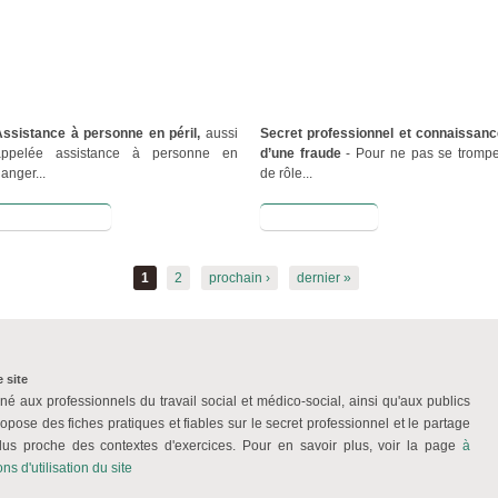
Assistance à personne en péril,
aussi
Secret professionnel et connaissanc
appelée assistance à personne en
d’une fraude
- Pour ne pas se trompe
anger...
de rôle...
Lire la suite
Lire la suite
1
2
prochain ›
dernier »
 site
iné aux professionnels du travail social et médico-social, ainsi qu'aux publics
ropose des fiches pratiques et fiables sur le secret professionnel et le partage
plus proche des contextes d'exercices. Pour en savoir plus, voir la page
à
ns d'utilisation du site