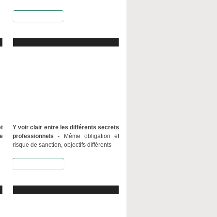
Lire la suite
t
Y voir clair entre les
différents
secrets
e
professionnels
- Même obligation et
risque de sanction, objectifs différents
Lire la suite