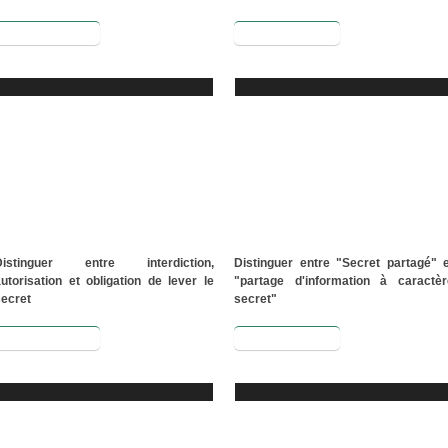
Lire la suite
Lire la suite
Distinguer entre interdiction,
Distinguer entre "Secret partagé" e
utorisation et obligation de lever le
"partage d'information à caractèr
secret
secret"
Lire la suite
Lire la suite