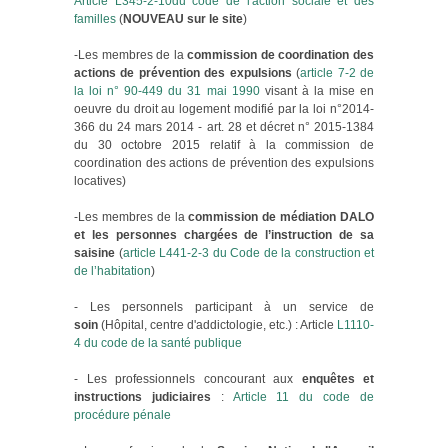
Article L345-2-10du code de l'action sociale et des
familles
(
NOUVEAU sur le site
)
-Les membres de la
commission de coordination des
actions de prévention des expulsions
(
article 7-2 de
la loi n° 90-449 du 31 mai 1990
visant à la mise en
oeuvre du droit au logement modifié par la loi n°2014-
366 du 24 mars 2014 - art. 28 et décret n° 2015-1384
du 30 octobre 2015 relatif à la commission de
coordination des actions de prévention des expulsions
locatives)
-Les membres de la
commission de médiation DALO
et les personnes chargées de l’instruction de sa
saisine
(
article L441-2-3 du Code de la construction et
de l’habitation
)
- Les personnels participant à un service de
soin
(Hôpital, centre d'addictologie, etc.) : Article
L1110-
4 du code de la santé publique
- Les professionnels concourant aux
enquêtes et
instructions judiciaires
:
Article 11 du code de
procédure pénale