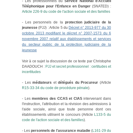
- Les professionnels du
Service National d'Accueil
Téléphonique pour l'Enfance en Danger
(SNATED) :
Article 226-9 du code de l'action sociale et des familles
- Les personnels de la
protection judiciaire de la
jeunesse
(PJJ) : Article 5 du
Décret n° 2013-977 du 30
octobre 2013 modifiant le décret n° 2007-1573 du 6
novembre 2007 relatif aux établissements et services
du secteur public de la protection judiciaire de la
jeunesse
Voir à ce sujet la discussion de ce texte par Christophe
DAADOUCH :
PJJ et secret professionnel : certitudes et
incertitudes
- Les
médiateurs
et
délégués du Procureur
(Article
R15-33-34 du code de procédure pénale
).
- Les
membres des CCAS et CIAS
intervenant dans
l'instruction, l'attribution et la révision des admissions à
l'aide sociale, ainsi que toute personne dont ces
établissements utilisent le concours (Article
L133-5 du
code de l'action sociale et des familles
).
- Les
personnels de l'assurance maladie
(
L161-29 du