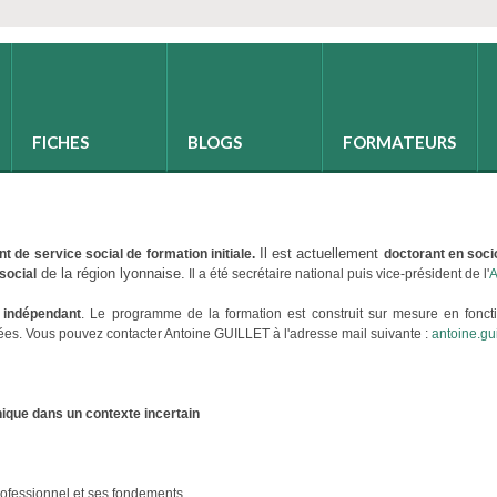
FICHES
BLOGS
FORMATEURS
Il est actuellement
t de service social de formation initiale.
doctorant en socio
de la région lyonnaise.
social
Il a été secrétaire national puis vice-président de l'
 indépendant
. Le programme de la formation est construit sur mesure en fonc
ées. Vous pouvez contacter Antoine GUILLET à l'adresse mail suivante :
antoine.gui
ique dans un contexte incertain
professionnel et ses fondements