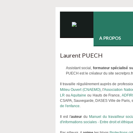
A PROPOS
Laurent PUECH
Assistant social,
formateur spécialisé su
PUECH est le créateur du site secretpro.f
Il travaille régulièrement auprès de professi
Milieu Ouvert (CNAEMO)
, l'
Association Nati
LR
ou
Aquitaine
ou Hauts de France,
ADFI
CSAPA, Sauvegarde, DASES Ville de Paris, ser
de l'enfance
.
Il est l'
auteur
du
Manuel du travailleur soc
d'informations sociales - Entre droit et éthiqu
Par ailleurs, il
anime
les blogs
Protections cri