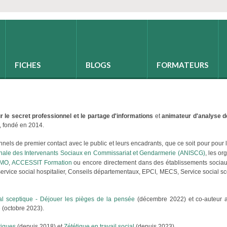
FICHES
BLOGS
FORMATEURS
r le secret professionnel et le partage d'informations
et
animateur d'analyse d
r, fondé en 2014.
onnels de premier contact avec le public et leurs encadrants, que ce soit pour pour 
onale des Intervenants Sociaux en Commissariat et Gendarmerie (ANISCG)
, les o
RMO
,
ACCESSIT Formation
ou encore directement dans des établissements sociaux
vice social hospitalier, Conseils départementaux, EPCI, MECS, Service social sco
ial sceptique - Déjouer les pièges de la pensée
(décembre 2022) et co-auteur
e
(octobre 2023).
tiques
(depuis 2018) et
Zététique en travail social
(depuis 2023).