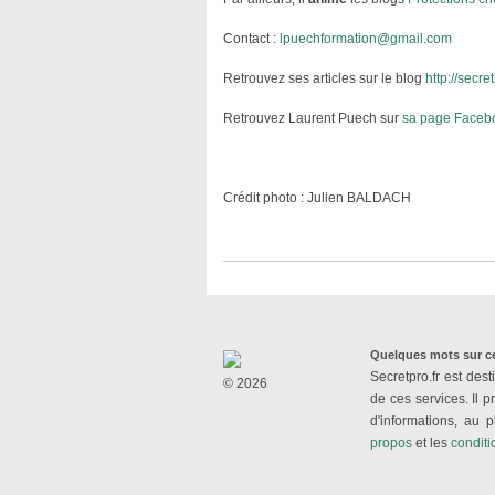
Contact :
lpuechformation@gmail.com
Retrouvez ses articles sur le blog
http://secre
Retrouvez Laurent Puech sur
sa page Faceb
Crédit photo : Julien BALDACH
Quelques mots sur ce
Secretpro.fr est dest
© 2026
de ces services. Il p
d'informations, au 
propos
et
les
conditio