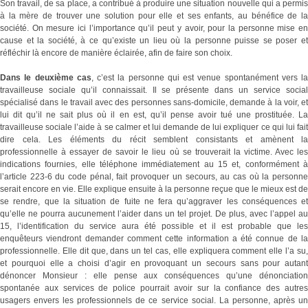
Son travail, de sa place, a contribué à produire une situation nouvelle qui a permis
à la mère de trouver une solution pour elle et ses enfants, au bénéfice de la
société. On mesure ici l’importance qu’il peut y avoir, pour la personne mise en
cause et la société, à ce qu’existe un lieu où la personne puisse se poser et
réfléchir là encore de manière éclairée, afin de faire son choix.
Dans le deuxième cas
, c’est la personne qui est venue spontanément vers la
travailleuse sociale qu’il connaissait. Il se présente dans un service social
spécialisé dans le travail avec des personnes sans-domicile, demande à la voir, et
lui dit qu’il ne sait plus où il en est, qu’il pense avoir tué une prostituée. La
travailleuse sociale l’aide à se calmer et lui demande de lui expliquer ce qui lui fait
dire cela. Les éléments du récit semblent consistants et amènent la
professionnelle à essayer de savoir le lieu où se trouverait la victime. Avec les
indications fournies, elle téléphone immédiatement au 15 et, conformément à
l’article 223-6 du code pénal, fait provoquer un secours, au cas où la personne
serait encore en vie. Elle explique ensuite à la personne reçue que le mieux est de
se rendre, que la situation de fuite ne fera qu’aggraver les conséquences et
qu’elle ne pourra aucunement l’aider dans un tel projet. De plus, avec l’appel au
15, l’identification du service aura été possible et il est probable que les
enquêteurs viendront demander comment cette information a été connue de la
professionnelle. Elle dit que, dans un tel cas, elle expliquera comment elle l’a su,
et pourquoi elle a choisi d’agir en provoquant un secours sans pour autant
dénoncer Monsieur : elle pense aux conséquences qu’une dénonciation
spontanée aux services de police pourrait avoir sur la confiance des autres
usagers envers les professionnels de ce service social. La personne, après un