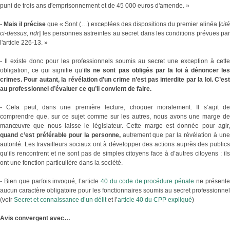
puni de trois ans d'emprisonnement et de 45 000 euros d'amende. »
-
Mais il précise
que « Sont (…) exceptées des dispositions du premier alinéa [
cité
ci-dessus, ndr
] les personnes astreintes au secret dans les conditions prévues pa
l'article 226-13. »
- Il existe donc pour les professionnels soumis au secret une exception à cette
obligation, ce qui signifie qu’
ils ne sont pas obligés par la loi à dénoncer le
crimes. Pour autant, la révélation d’un crime n’est pas interdite par la loi. C’est
au professionnel d’évaluer ce qu’il convient de faire.
- Cela peut, dans une première lecture, choquer moralement. Il s’agit de
comprendre que, sur ce sujet comme sur les autres, nous avons une marge de
manœuvre que nous laisse le législateur. Cette marge est donnée pour agir,
quand c’est préférable pour la personne,
autrement que par la révélation à un
autorité. Les travailleurs sociaux ont à développer des actions auprès des publics
qu’ils rencontrent et ne sont pas de simples citoyens face à d’autres citoyens : ils
ont une fonction particulière dans la société.
- Bien que parfois invoqué, l’article
40 du code de procédure pénale
ne présent
aucun caractère obligatoire pour les fonctionnaires soumis au secret professionnel
(voir
Secret et connaissance d’un délit
et l’
article 40 du CPP expliqué
)
Avis convergent avec…