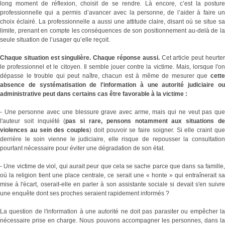
long moment de réflexion, choisit de se rendre. Là encore, c’est la posture
professionnelle qui a permis d’avancer avec la personne, de l’aider à faire un
choix éclairé. La professionnelle a aussi une attitude claire, disant où se situe sa
limite, prenant en compte les conséquences de son positionnement au-delà de la
seule situation de l’usager qu’elle reçoit.
Chaque situation est singulière. Chaque réponse aussi.
Cet article peut heurte
le professionnel et le citoyen. Il semble jouer contre la victime. Mais, lorsque l'on
dépasse le trouble qui peut naître, chacun est à même de mesurer que
cette
absence de systématisation de l'information à une autorité judiciaire ou
administrative peut dans certains cas être favorable à la victime :
- Une personne avec une blessure grave avec arme, mais qui ne veut pas que
l'auteur soit inquiété (
pas si rare, pensons notamment aux situations d
violences au sein des couples
) doit pouvoir se faire soigner. Si elle craint qu
derrière le soin vienne le judiciaire, elle risque de repousser la consultation
pourtant nécessaire pour éviter une dégradation de son état.
- Une victime de viol, qui aurait peur que cela se sache parce que dans sa famille,
où la religion tient une place centrale, ce serait une « honte » qui entraînerait sa
mise à l'écart, oserait-elle en parler à son assistante sociale si devait s'en suivre
une enquête dont ses proches seraient rapidement informés ?
La question de l'information à une autorité ne doit pas parasiter ou empêcher la
nécessaire prise en charge. Nous pouvons accompagner les personnes, dans la