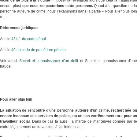
violence de plus à la victime
(imposer la révélation alors que cela la fragiliserai
encore plus)
que nous respecterions cette personne.
Quant à la question de l
personne auteure de crime, nous l’examinons dans la partie « Pour aller plus loin
».
Références juridiques
Article
434-1 du code pénal
.
Article
40 du code de procédure pénale
Voir aussi
Secret et connaissance d'un délit
et Secret et connaissance d'un
fraude
Pour aller plus loin
La situation de rencontre d’une personne auteure d’un crime, recherchée ou
encore inconnue des services de police, est un cas extrêmement rare pour un
travailleur social
. Dans ce cas là aussi, la marge de manœuvre donnée par l
cadre légal permet un travail tout à fait intéressant.