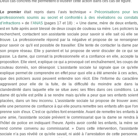
Deux cas concrets me permettent d’illustrer cette action dans ces cas de figure.
Le premier
était repris dans l’avis technique «
Préconisations pour le
professionnels soumis au secret et confrontés à des révélations ou constats
d’infractions
» de l’
ANAS
(pages 17 et 18) : « Une dame, mère de deux enfants
est en fuite après avoir blessé de deux coups de couteau sa mère. Les policiers la
recherchent, contactent son assistante sociale pour savoir si elle sait où elle se
trouve. La professionnelle répond par la négative et propose de se renseigner
pour savoir ce qu'il est possible de travailler. Elle tente de contacter la dame par
son propre réseau. Elle y parvient et lui propose de venir discuter de ce qui se
passe. La dame, qui connait la professionnelle et a confiance en elle, accepte la
proposition. Elle vient, explique ce qui a provoqué cet enchaînement, les coups de
couteau donnés, son désespoir. L'assistante sociale lui signale que ce qu'elle
explique permet de comprendre en effet pour quoi elle a été amenée à ces actes,
que des policiers aussi peuvent entendre son récit. Elle l'informe du caractère
aggravant pour elle de la fuite, de la difficulté du moindre acte dans la
clandestinité dans laquelle elle se situe avec ses filles dans ces conditions. La
dame dit qu'elle est prête à se rendre mais qu'elle a peur que ses enfants soient
placées, dans un lieu inconnu. L'assistante sociale lui propose de trouver avec
elle une personne de confiance à qui elle pourra remettre ses enfants afin que l'on
prenne soin d'eux. C'est ce qu'elles font ensemble. Avant de remettre les enfants à
une amie, l'assistante sociale prévient le commissariat que la dame se rendra à
l'hôtel de police en indiquant l'heure. Après avoir confié les enfants, la mère se
rend comme convenu au commissariat. » Dans cette intervention, l'assistante
sociale n’a pas révélé ce qu'elle savait, ni aidé à l’arrestation de cette personne.