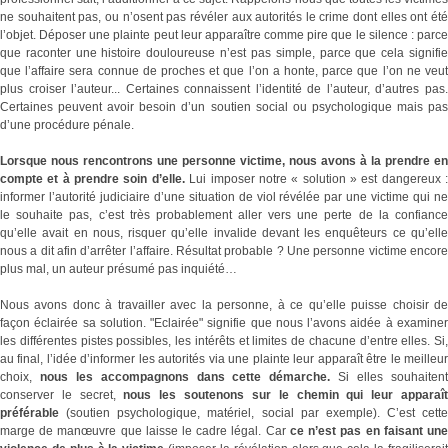
ne souhaitent pas, ou n’osent pas révéler aux autorités le crime dont elles ont été
l’objet. Déposer une plainte peut leur apparaître comme pire que le silence : parce
que raconter une histoire douloureuse n’est pas simple, parce que cela signifie
que l’affaire sera connue de proches et que l’on a honte, parce que l’on ne veut
plus croiser l’auteur... Certaines connaissent l’identité de l’auteur, d’autres pas.
Certaines peuvent avoir besoin d’un soutien social ou psychologique mais pas
d’une procédure pénale.
Lorsque nous rencontrons une personne victime, nous avons à la prendre en
compte et à prendre soin d’elle.
Lui imposer notre « solution » est dangereux 
informer l’autorité judiciaire d’une situation de viol révélée par une victime qui ne
le souhaite pas, c’est très probablement aller vers une perte de la confiance
qu’elle avait en nous, risquer qu’elle invalide devant les enquêteurs ce qu’elle
nous a dit afin d’arrêter l’affaire. Résultat probable ? Une personne victime encore
plus mal, un auteur présumé pas inquiété…
Nous avons donc à travailler avec la personne, à ce qu’elle puisse choisir de
façon éclairée sa solution. "Eclairée" signifie que nous l’avons aidée à examiner
les différentes pistes possibles, les intérêts et limites de chacune d’entre elles. Si,
au final, l’idée d’informer les autorités via une plainte leur apparaît être le meilleur
choix,
nous les accompagnons dans cette démarche.
Si elles souhaiten
conserver le secret,
nous les soutenons sur le chemin qui leur apparaî
préférable
(soutien psychologique, matériel, social par exemple). C’est cette
marge de manœuvre que laisse le cadre légal. Car
ce n’est pas en faisant un