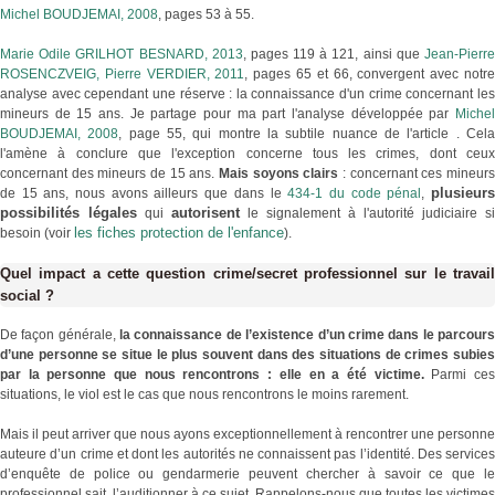
Michel BOUDJEMAI, 2008
, pages 53 à 55.
Marie Odile GRILHOT BESNARD, 2013
, pages 119 à 121, ainsi que
Jean-Pierr
ROSENCZVEIG, Pierre VERDIER, 2011
, pages 65 et 66, convergent avec notr
analyse avec cependant une réserve : la connaissance d'un crime concernant les
mineurs de 15 ans. Je partage pour ma part l'analyse développée par
Michel
BOUDJEMAI, 2008
, page 55, qui montre la subtile nuance de l'article . Cel
l'amène à conclure que l'exception concerne tous les crimes, dont ceux
concernant des mineurs de 15 ans.
Mais soyons clairs
: concernant ces mineur
de 15 ans, nous avons ailleurs que dans le
434-1 du code pénal
,
plusieur
possibilités légales
qui
autorisent
le signalement à l'autorité judiciaire si
besoin (voir
les fiches protection de l'enfance
).
Quel impact a cette question crime/secret professionnel sur le travail
social ?
De façon générale,
la connaissance de l’existence d’un crime dans le parcour
d’une personne se situe le plus souvent dans des situations de crimes subies
par la personne que nous rencontrons : elle en a été victime.
Parmi ce
situations, le viol est le cas que nous rencontrons le moins rarement.
Mais il peut arriver que nous ayons exceptionnellement à rencontrer une personne
auteure d’un crime et dont les autorités ne connaissent pas l’identité. Des services
d’enquête de police ou gendarmerie peuvent chercher à savoir ce que le
professionnel sait, l’auditionner à ce sujet. Rappelons-nous que toutes les victimes