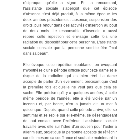
réciproque qu'elle a signé. En la rencontrant,
l'assistante sociale s’aperçoit que cet épisode
d'absence s'est déjà produit, à la même époque les
deux années précédentes : absence, suspension des
droits, puis retour dans des activités d'insertion au bout
de deux mois. Le responsable d'insertoin a aussi
repéré cette répétition et envisage cette fois une
radiation du dispositif pour cette personne. L'assistante
sociale constate que la personne semble être "mal
dans sa peau".
Elle évoque cette répétition troublante, en évoquant
l'hypothèse d'une période difficile pour cette dame et le
risque de la radiation qui est bien réel. La dame
accepte de parler d'un événement, précisant que c'est
la première fois et qu'elle ne veut pas que cela se
sache. Elle précise qu'il y a quelques années, à cette
même période de l'année, elle a été violée par un
inconnu et, par honte, n'en a jamais dit un mot à
quiconque. Depuis, quand cette période arrive, elle se
sent mal et se replie sur elle-même, se désengageant
de tout contact avec l'extérieur. L'assistante sociale
travaille avec elle sur l'idée d'un soutien pour l'aider à
aller mieux, projet que la personne accepte de réfléchir
car elle mesure sa souffrance et souhaite maintenant la