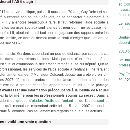
erait l'ASE d'agir !
et Com
l’assis
17 de la vie politique, puisqu'il aura alors 70 ans, Guy Delcourt sait
à l’ent
uté a exprimé son souhait, dès lors, de se consacrer pleinement à la
. « Il y a encore beaucoup à faire. Il faut réformer l’aide sociale à
Le sec
els les services sociaux sont alertés et pour qui il ne se passe rien
inform
pête t-il, ajoutant qu’« il faut une conjugaison des rapports entre les
Soutien
de famille, ce dernier devant avoir le droit d’exiger que l’enfant se
déborde
 de sévices »."
2018 c
journaliste. Gardons cependant un peu de distance par rapport à cet
xacts dans leurs retranscriptions. Mais partons d'un présupposé de
Un man
nalistique et examinons la déclaration tempétueuse du député.
Quelle
profes
ofessionnel, les services de l'aide sociale à l'enfance... ne feraient
Psy-Fra
s d'enfant en danger ? Monsieur Delcourt, député qui a été élu en juin
soupçon
rs 2007 réformant la protection de l'enfance et portant création des
ne excuse à ne pas connaître apparemment le fait que
le partage
it d'adresser une information préoccupante à la Cellule de Recueil
ar la loi, même pour les professionnels soumis au secret
. Dans la
sident du groupe d'études Droits de l'enfant et de l'adolescent et
rer qu'il connaisse cependant cette loi du 5 mars 2007 et aussi le
ociale à l'enfance. Pas seulement les regards de quelques acteurs.
es : voilà une vraie question