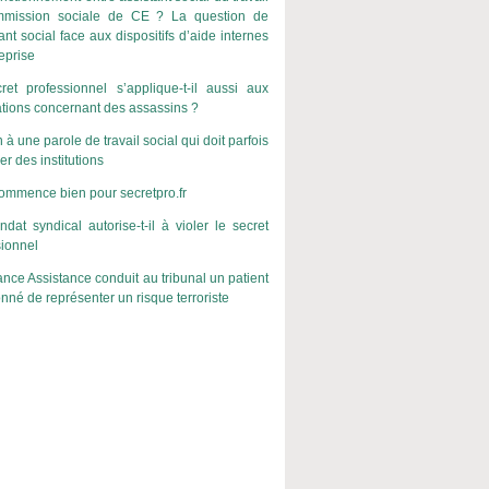
mission sociale de CE ? La question de
tant social face aux dispositifs d’aide internes
reprise
ret professionnel s’applique-t-il aussi aux
ations concernant des assassins ?
 à une parole de travail social qui doit parfois
r des institutions
ommence bien pour secretpro.fr
dat syndical autorise-t-il à violer le secret
sionnel
nce Assistance conduit au tribunal un patient
né de représenter un risque terroriste