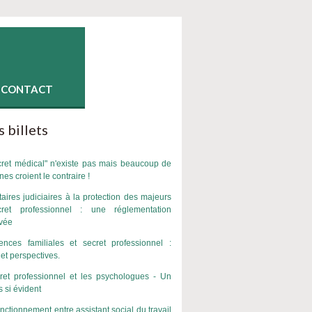
CONTACT
 billets
cret médical" n'existe pas mais beaucoup de
es croient le contraire !
aires judiciaires à la protection des majeurs
ret professionnel : une réglementation
vée
ences familiales et secret professionnel :
et perspectives.
ret professionnel et les psychologues - Un
s si évident
nctionnement entre assistant social du travail