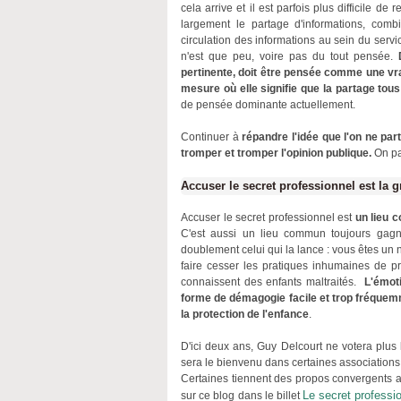
cela arrive et il est parfois plus difficile de
largement le partage d'informations, comb
circulation des informations au sein du servic
n'est que peu, voire pas du tout pensée.
pertinente, doit être pensée comme une vra
mesure où elle signifie que la partage tous
de pensée dominante actuellement.
Continuer à
répandre l'idée que l'on ne par
tromper et tromper l'opinion publique.
On pa
Accuser le secret professionnel est la 
Accuser le secret professionnel est
un lieu 
C'est aussi un lieu commun toujours gagn
doublement celui qui la lance : vous êtes un
faire cesser les pratiques inhumaines de pro
connaissent des enfants maltraités.
L'émoti
forme de démagogie facile et trop fréquemm
la protection de l'enfance
.
D'ici deux ans, Guy Delcourt ne votera plus
sera le bienvenu dans certaines associations qui
Certaines tiennent des propos convergents 
Le secret professi
sur ce blog dans le billet