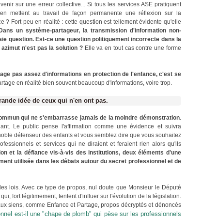
 revenir sur une erreur collective... Si tous les services ASE pratiquent
ien mettent au travail de façon permanente une réflexion sur la
e ? Fort peu en réalité : cette question est tellement évidente qu'elle
Dans un système-partageur, la transmission d'information non-
ie question. Est-ce une question politiquement incorrecte dans la
 azimut n'est pas la solution ?
Elle va en tout cas contre une forme
tage pas assez d'informations en protection de l'enfance, c'est se
rtage en réalité bien souvent beaucoup d'informations, voire trop.
grande idée de ceux qui n'en ont pas.
commun qui ne s'embarrasse jamais de la moindre démonstration
.
ant. Le public pense l'affirmation comme une évidence et suivra
 noble défenseur des enfants et vous semblez dire que vous souhaitez
fessionnels et services qui ne diraient et feraient rien alors qu'ils
on et la défiance vis-à-vis des institutions, deux éléments d'une
ent utilisée dans les débats autour du secret professionnel et de
 les lois. Avec ce type de propos, nul doute que Monsieur le Député
, fort légitimement, tentent d'influer sur l'évolution de la législation.
aux siens, comme Enfance et Partage, propos décryptés et dénoncés
onnel est-il une "chape de plomb" qui pèse sur les professionnels