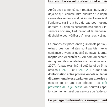
Horreur : Le secret professionnel empêch
Après avoir annoncé son retrait à l'horizon 20
déjà ce qu'il compte faire ensuite : "Le dép
cause des enfants maltraités via l’associatif
l’enfance, car il y a trop de cas pour lesqu
derrière, au nom du secret professionnel » tem
services sociaux, l’éducation et le médecin 
déshabille pour vérifier qu’il n’est pas victime
Le propos est placé entre guillemets par la 
extrait. Les journalistes sont parfois ine
confiance envers la qualité du travail jour
ineptie est ici proférée...
Au nom du secret pr
rien quand ils sont alertés sur des situation
2007, n'a pas examiné ni voté la loi du 5 ma
articles
L226-2-1
et
L226-2-2
. Il a donc u
d'information entre professionnels ou le fa
départementale est parfaitement autorisé p
mesure où, en tant que député, il est
pré
protection de la jeunesse
, on pourrait espé
fonctionnement réel des services de l'aide s
Le partage d'informations non-pertinent