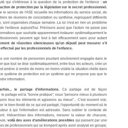
té qui s'intéresse à la question de la protection de l'enfance :
un
tion de protection par la législation sur le secret professionnel.
 le service de l'ASE recueille les informations du service social, de
liers de réunions de concertation ou synthèse, regroupant différents
n, sont organisées chaque semaine. La loi n'est en rien un problème
de l'enfance aujourd'hui. Précisons aussi que l'action ne passe pas
nformations que souhaite apparemment instaurer systématiquement le
fessionnels peuvent agir tout à fait efficacement sans pour autant
lement de réussites silencieuses qu'un député peut mesurer s'il
effectué par les professionnels de l'enfance.
as voir nombre de personnes pourtant sincèrement engagée dans le
oir que tout se dise systématiquement, entre tous les acteurs, crée un
et amène à rendre de moins en moins visible la situation réelle dans
icace système de protection est un système qui ne propose pas que le
ndre information.
fois... le partage d'informations.
Ce partage est de façon
 : le partage est la "bonne pratique", nous "pensons mieux à plusieurs
yons tous les éléments et agissions au mieux"... C'est souvent vrai.
r le bien-fondé de ce qui est partagé, l'opportunité du moment où le
ocuteur à qui l'information est adressée. Sans oublier le contexte de
rent. Hiérarchiser des informations, mesurer la valeur de chacune,
oule,
voilà des axes d'améliorations possibles
qui passent par une
es de professionnels qui se trompent après avoir analysé en groupe,