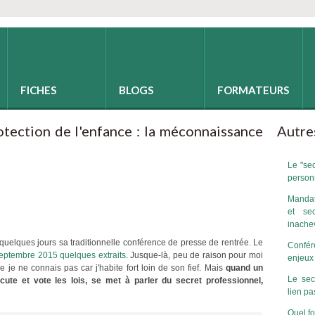
FICHES
BLOGS
FORMATEURS
otection de l'enfance : la méconnaissance
Autres
Le "se
personn
Mandat
et sec
inache
a quelques jours sa traditionnelle conférence de presse de rentrée. Le
Confér
septembre 2015 quelques extraits
. Jusque-là, peu de raison pour moi
enjeux 
je ne connais pas car j'habite fort loin de son fief. Mais
quand un
Le sec
te et vote les lois, se met à parler du secret professionnel,
lien pa
Quel fo