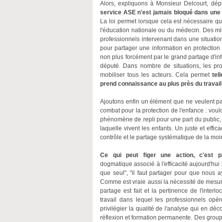
Alors, expliquons à Monsieur Delcourt, dépu
service ASE n'est jamais bloqué dans une ac
La loi permet lorsque cela est nécessaire que
l'éducation nationale ou du médecin. Des mil
professionnels intervenant dans une situatio
pour partager une information en protection 
non plus forcément par le grand partage d'i
député. Dans nombre de situations, les pro
mobiliser tous les acteurs. Cela permet
tel
prend connaissance au plus près du travail 
Ajoutons enfin un élément que ne veulent p
combat pour la protection de l'enfance : voul
phénomène de repli pour une part du public, 
laquelle vivent les enfants. Un juste et eff
contrôle et le partage systématique de la moi
Ce qui peut figer une action, c'est par
dogmatique associé à l'efficacité aujourd'hui
que seul", "il faut partager pour que nous a
Comme est vraie aussi la nécessité de mesure
partage est fait et la pertinence de l'interl
travail dans lequel les professionnels opè
privilégier la qualité de l'analyse qui en déc
réflexion et formation permanente. Des group