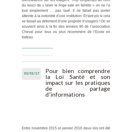
bientraitance sur les usagers. Trop longtemps au nom
du souci de « laver le linge sale en famille » on ne l’a
tout simplement … pas lavé. Il ne fallait pas porter
atteinte à la notoriété d’une institution. Et tant pis si cela
se faisait au détriment d’une poignée d’usagers ! On se
souvient ainsi à la fin des années 90 de l’association
Cheval pour tous ou plus récemment de l’Ecole en
bateau.
Lire la suite
de Maltraitance
au sein des
établissements
sociaux et
Pour bien comprendre
01/01/17
médicosociaux
la Loi Santé et son
et levée du
impact sur les pratiques
secret : derniers
de partage
développements
d’informations
Entre novembre 2015 et janvier 2016 deux lois ont été