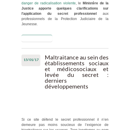
danger de radicalisation violente
, le
Ministère de la
Justice apporte quelques clarifications sur
l’application du secret professionnel
aux
professionnels de la Protection Judiciaire de la
Jeunesse.
Lire la suite
de PJJ,
secret
professionnel
et
Maltraitance au sein des
15/01/17
radicalisation
établissements sociaux
: premières
et médicosociaux et
clarifications
levée du secret :
par le
derniers
Ministère de
développements
la Justice
Si ce site défend le secret professionnel il n’en
demeure pas moins soucieux de l’exigence de