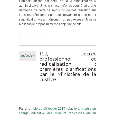
L’objectif affiché est celui de la « simplification »
administrative. J’incite chacun d’entre vous à faire une
demande de carte de séjour ou de naturalisation sur
les sites préfectoraux pour se convaincre que le mot «
simplification » est … disons… un peu excessif. Mais là
n’est pas le propos ni même l’objet de ce site.
Lire la suite
de
Dématérialisation
des démarches
et confidentialité :
PJJ, secret
06/04/17
une réflexion
professionnel et
s’impose
radicalisation :
premières clarifications
par le Ministère de la
Justice
Par une
note du 10 février 2017 relative à la prise en
charge éducative des mineurs radicalisés ou en