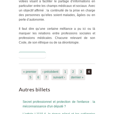
votées visant à faciliter le partage d’informations en
particulier entre les champs médicaux et sociaux. Avec
un objectif affirmé : la continuité de la prise en charge
des personnes qu’elles soient malades, âgées ou en
perte d’autonomie.
Il faut dire qu’une certaine méfiance a pu ici ou là
marquer les relations entre professions sociales et
professions médicales. Chacune relevant de son
Code, de son éthique ou de sa déontologie.
Lire la suite
de Pour bien
comprendre
la Loi Santé
Pages
et son impact
« premier
‹ précédent
1
2
3
4
sur les
5
6
7
suivant ›
dernier »
pratiques de
partage
Autres billets
d’informations
Secret professionnel et protection de l'enfance : la
méconnaissance d'un député ?