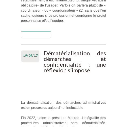
l’établissement, il est l’interlocuteur privilégié –et aussi
obligatoire- de l’usager. Parfois on parlera plutôt de «
coordinateur » ou « coordonnateur » (1), sans que l’on
sache toujours si ce professionnel coordonne le projet
personnalisé et/ou l’équipe.
Lire la suite
de Le
(p)référent
: « parce
que c’était
Dématérialisation des
19/07/17
lui, parce
démarches et
que c’était
confidentialité : une
moi »
réflexion s’impose
La dématérialisation des démarches administratives
est un processus aujourd’hui inéluctable.
Fin 2022, selon le président Macron, l’intégralité des
procédures administratives sera dématérialisée.