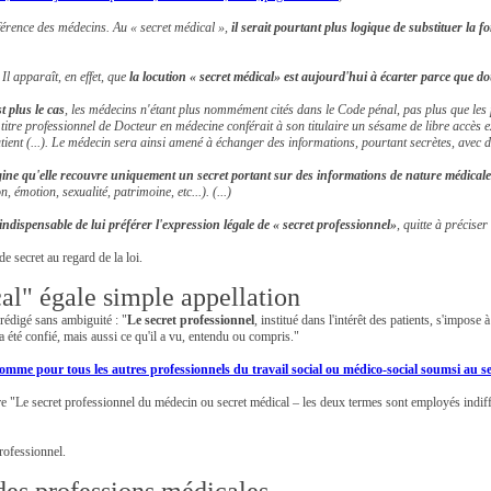
férence des médecins. Au « secret médical »,
il serait pourtant plus logique de substituer la
Il apparaît, en effet, que
la locution « secret médical» est aujourd'hui à écarter parce que 
t plus le cas
, les médecins n'étant plus nommément cités dans le Code pénal, pas plus que les 
 titre professionnel de Docteur en médecine conférait à son titulaire un sésame de libre accès ex
le patient (...). Le médecin sera ainsi amené à échanger des informations, pourtant secrètes, ave
magine qu'elle recouvre uniquement un secret portant sur des informations de nature médicale
émotion, sexualité, patrimoine, etc...). (...)
indispensable de lui préférer l'expression légale de « secret professionnel»
, quitte à précise
de secret au regard de la loi.
cal" égale simple appellation
rédigé sans ambiguité : "
Le secret professionnel
, institué dans l'intérêt des patients, s'impose
a été confié, mais aussi ce qu'il a vu, entendu ou compris."
omme pour tous les autres professionnels du travail social ou médico-social soumsi au se
e "Le secret professionnel du médecin ou secret médical – les deux termes sont employés indiffér
rofessionnel.