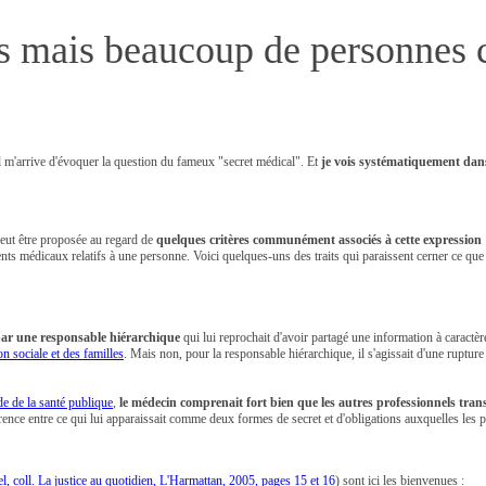
s mais beaucoup de personnes cr
l m'arrive d'évoquer la question du fameux "secret médical". Et
je vois systématiquement dans 
peut être proposée au regard de
quelques critères communément associés à cette expression
ents médicaux relatifs à une personne. Voici quelques-uns des traits qui paraissent cerner ce que
par une responsable hiérarchique
qui lui reprochait d'avoir partagé une information à caractèr
on sociale et des familles
. Mais non, pour la responsable hiérarchique, il s'agissait d'une rupture 
e de la santé publique
,
le médecin comprenait fort bien que les autres professionnels tra
érence entre ce qui lui apparaissait comme deux formes de secret et d'obligations auxquelles les pr
l, coll. La justice au quotidien, L'Harmattan, 2005, pages 15 et 16
) sont ici les bienvenues :