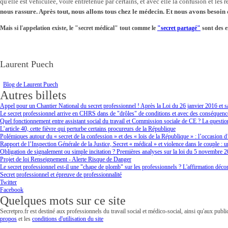
qu'elle est véhiculée, voire entretenue par certains, et avec elle la confusion et les
nous rassure. Après tout, nous allons tous chez le médecin. Et nous avons besoin 
Mais si l'appelation existe, le "secret médical" tout comme le
"secret partagé"
sont des e
Laurent Puech
Blog de Laurent Puech
Autres billets
Appel pour un Chantier National du secret professionnel ! Après la Loi du 26 janvier 2016 et sa
Le secret professionnel arrive en CHRS dans de "drôles" de conditions et avec des conséquenc
Quel fonctionnement entre assistant social du travail et Commission sociale de CE ? La question d
L’article 40, cette fièvre qui perturbe certains procureurs de la République
Polémiques autour du « secret de la confession » et des « lois de la République » : l’occasion d
Rapport de l’Inspection Générale de la Justice, Secret « médical » et violence dans le couple :
Obligation de signalement ou simple incitation ? Premières analyses sur la loi du 5 novembre 
Projet de loi Renseignement - Alerte Risque de Danger
Le secret professionnel est-il une "chape de plomb" sur les professionnels ? L'affirmation décon
Secret professionnel et épreuve de professionnalité
Twitter
Facebook
Quelques mots sur ce site
Secretpro.fr est destiné aux professionnels du travail social et médico-social, ainsi qu'aux publi
propos
et
les
conditions d'utilisation du site