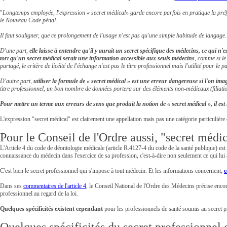
"
Longtemps employée, l'expression « secret médical» garde encore parfois en pratique la pré
le Nouveau Code pénal.
Il faut souligner, que ce prolongement de l'usage n'est pas qu'une simple habitude de langage. 
D'une part,
elle laisse à entendre qu'il y aurait un secret spécifique des médecins, ce qui n'es
tort qu'un secret médical serait une information accessible aux seuls médecins
, comme si le
partagé, le critère de licéité de l'échange n'est pas le titre professionnel mais l'utilité pour 
D'autre part,
utiliser la formule de « secret médical » est une erreur dangereuse si l'on i
titre professionnel, un bon nombre de données portera sur des éléments non-médicaux (filiation, 
Pour mettre un terme aux erreurs de sens que produit la notion de « secret médical », il est 
L'expression "secret médical" est clairement une appellation mais pas une catégorie particulière 
Pour le Conseil de l'Ordre aussi, "secret médi
L'Article 4 du code de déontologie médicale (article R.4127-4 du code de la santé publique) est 
connaissance du médecin dans l'exercice de sa profession, c'est-à-dire non seulement ce qui lui 
C'est bien le secret professionnel qui s'impose à tout médecin. Et les informations concernent,
c
Dans ses
commentaires de l'article 4
, le Conseil National de l'Ordre des Médecins précise encor
professionnel au regard de la loi.
Quelques spécificités existent cependant
pour les professionnels de santé soumis au secret p