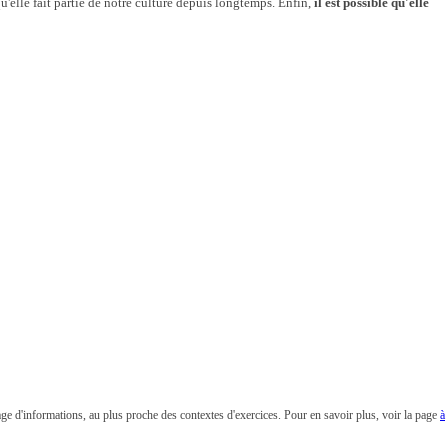
qu'elle fait partie de notre culture depuis longtemps. Enfin,
il est possible qu'elle
rtage d'informations, au plus proche des contextes d'exercices. Pour en savoir plus, voir la page
à