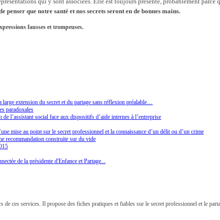
 représentations qui y sont associées. Elle est toujours présente, probablement parce 
de penser que notre santé et nos secrets seront en de bonnes mains.
xpressions fausses et trompeuses.
 large extension du secret et du partage sans réflexion préalable…
es paradoxales
e l’assistant social face aux dispositifs d’aide internes à l’entreprise
’une mise au point sur le secret professionnel et la connaissance d’un délit ou d’un crime
 une recommandation construite sur du vide
2015
nectée de la présidente d'Enfance et Partage...
cs de ces services. Il propose des fiches pratiques et fiables sur le secret professionnel et le pa