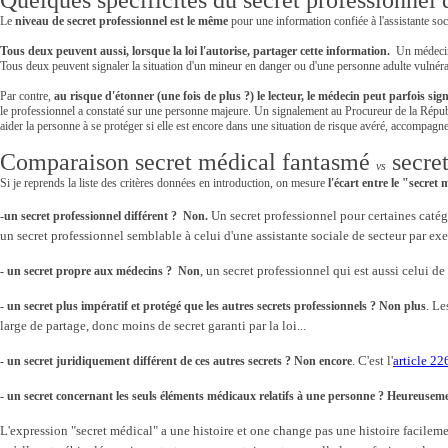
Quelques spécificités du secret professionnel
Le
niveau de secret professionnel est le même
pour une information confiée à l'assistante so
Tous deux peuvent aussi, lorsque la loi l'autorise, partager cette information.
Un médecin p
Tous deux peuvent signaler la situation d'un mineur en danger ou d'une personne adulte vulnér
Par contre,
au risque d'étonner (une fois de plus ?) le lecteur, le médecin peut parfois signa
le professionnel a constaté sur une personne majeure. Un signalement au Procureur de la Répub
aider la personne à se protéger si elle est encore dans une situation de risque avéré, accompagnera
Comparaison secret médical fantasmé
secret
vs
Si je reprends la liste des critères données en introduction, on mesure
l'écart entre le "secret
Un secret professionnel pour certaines catégo
-
un secret professionnel différent ? Non.
un secret professionnel semblable à celui d'une assistante sociale de secteur par ex
, un secret professionnel qui est aussi celui de
- un secret propre aux médecins ? Non
. Le
- un secret plus impératif et protégé que les autres secrets professionnels ? Non plus
large de partage, donc moins de secret garanti par la loi...
. C'est l'
article 2
- un secret juridiquement différent de ces autres secrets ? Non encore
- un secret concernant les seuls éléments médicaux relatifs à une personne ? Heureuse
L'expression "secret médical" a une histoire et one change pas une histoire facilemen