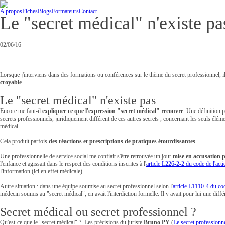
A propos
Fiches
Blogs
Formateurs
Contact
Le "secret médical" n'existe pa
02/06/16
Lorsque j'interviens dans des formations ou conférences sur le thème du secret professionnel, i
croyable
.
Le "secret médical" n'existe pas
Encore me faut-il
expliquer ce que l'expression "secret médical" recouvre
. Une définition 
secrets professionnels, juridiquement différent de ces autres secrets , concernant les seuls élém
médical.
Cela produit parfois
des réactions et prescriptions de pratiques étourdissantes
.
Une professionnelle de service social me confiait s'être retrouvée un jour
mise en accusation 
l'enfance et agissait dans le respect des conditions inscrites à l'
article L226-2-2 du code de l'acti
l'information (ici en effet médicale).
Autre situation : dans une équipe soumise au secret professionnel selon l'
article L1110-4 du cod
médecin soumis au "secret médical", en avait l'interdiction formelle. Il y avait pour lui une diff
Secret médical ou secret professionnel ?
Qu'est-ce que le "secret médical" ? Les précisions du juriste
Bruno PY
(
Le secret professionne