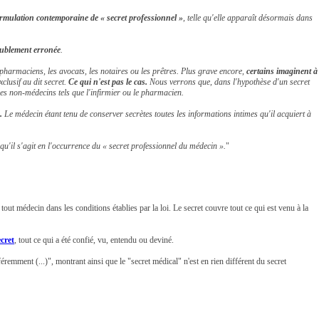
 formulation contemporaine de « secret professionnel »
, telle qu'elle apparaît désormais dans
doublement erronée
.
pharmaciens, les avocats, les notaires ou les prêtres. Plus grave encore,
certains imaginent à
clusif au dit secret.
Ce qui n'est pas le cas.
Nous verrons que, dans l'hypothèse d'un secret
c des non-médecins tels que l'infirmier ou le pharmacien.
.
Le médecin étant tenu de conserver secrètes toutes les informations intimes qu'il acquiert à
r qu'il s'agit en l'occurrence du « secret professionnel du médecin ».
"
 à tout médecin dans les conditions établies par la loi. Le secret couvre tout ce qui est venu à la
cret
, tout ce qui a été confié, vu, entendu ou deviné.
emment (...)", montrant ainsi que le "secret médical" n'est en rien différent du secret