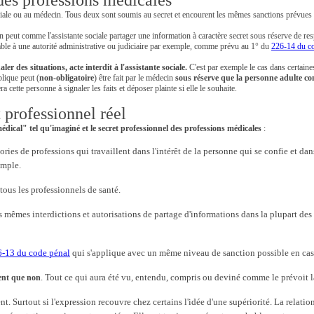
 des professions médicales
ciale ou au médecin. Tous deux sont soumis au secret et encourent les mêmes sanctions prévues a
eut comme l'assistante sociale partager une information à caractère secret sous réserve de resp
able à une autorité administrative ou judiciaire par exemple, comme prévu au 1° du
226-14 du c
ler des situations, acte interdit à l'assistante sociale.
C'est par exemple le cas dans certaine
lique peut (
non-obligatoire
) être fait par le médecin
sous réserve que la personne adulte co
 cette personne à signaler les faits et déposer plainte si elle le souhaite.
 professionnel réel
 médical" tel qu'imaginé et le secret professionnel des professions médicales
:
ries de professions qui travaillent dans l'intérêt de la personne qui se confie et d
emple.
 tous les professionnels de santé.
s mêmes interdictions et autorisations de partage d'informations dans la plupart de
26-13 du code pénal
qui s'applique avec un même niveau de sanction possible en cas 
. Tout ce qui aura été vu, entendu, compris ou deviné comme le prévoit la
ment que non
t. Surtout si l'expression recouvre chez certains l'idée d'une supériorité. La relati