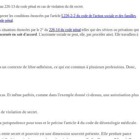
u 226-13 du code pénal en cas de violation du dit secret.
ecter les conditions énoncées par l'article
L226-2-2 du code de l'action sociale et des familles
.
ode pénal
.
s situations énoncées par le 2° du
226-14 du code pénal
telles que des sévices ou privations que
ncernée en soit d'accord
. L'assistante sociale ne peut, elle, pas procéder ainsi. Elle travaillera à
ans un contexte de libre-adhésion, ce qui est commun à plusieurs professions. Donc,
s cas. Et même parfois, comme dans l'exemple donné ci-dessus, une autorisation plus
de violation de secret.
 jurisprudence pour tous et le précise l'article 4 du code de déontologie médicale.
on entre secret et pouvoir est une dimension souvent présente. Elle perdure parce