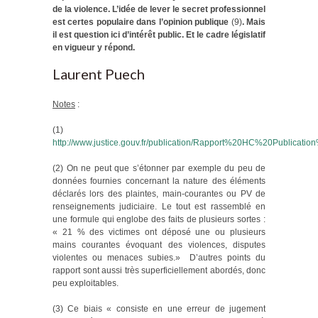
de la violence. L’idée de lever le secret professionnel
est certes populaire dans l’opinion publique
(9)
. Mais
il est question ici d’intérêt public. Et le cadre législatif
en vigueur y répond.
Laurent Puech
Notes
:
(1)
http://www.justice.gouv.fr/publication/Rapport%20HC%20Publicatio
(2) On ne peut que s’étonner par exemple du peu de
données fournies concernant la nature des éléments
déclarés lors des plaintes, main-courantes ou PV de
renseignements judiciaire. Le tout est rassemblé en
une formule qui englobe des faits de plusieurs sortes :
« 21 % des victimes ont déposé une ou plusieurs
mains courantes évoquant des violences, disputes
violentes ou menaces subies.» D’autres points du
rapport sont aussi très superficiellement abordés, donc
peu exploitables.
(3) Ce biais « consiste en une erreur de jugement