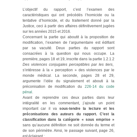
L’objectif du rapport, c’est l’examen des
caractéristiques qui ont précédés l’homicide ou la
tentative d’homicide, et du traitement donné par la
Justice, ceci à partir des affaires définitivement jugées
sur les années 2015 et 2016.
Concernant la partie qui aboutit à la proposition de
modification, l’examen de l’argumentaire est édifiant
par sa vacuité. Deux parties du rapport sont
consacrées à la question qui nous occupe. La
première, pages 18 et 19, inscrite dans la partie 1.2.1.2
Des violences conjugales perceptibles par les tiers
,
s‘intéresse à la « perception » des violences par le
monde médical. La seconde, pages 28 et 29,
argumente l’idée du signalement et abouti à la
préconisation de modification du
226-14 du code
pénal
.
Avant de reprendre ces deux parties dans leur
intégralité en les commentant, j’ajoute un point
important car il va
sous-tendre la lecture et les
préconisations des auteurs du rapport. C’est la
classification dans la catégorie « sous emprise »
sans qu’aucune définition ne soit donnée du terme et
de son périmètre. Ainsi, le passage suivant, page 26,
est éclairant :