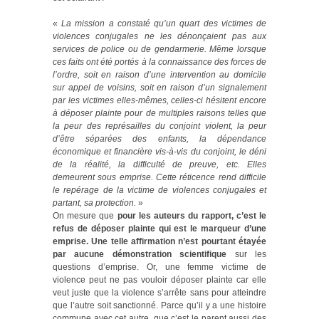
«
La mission a constaté qu’un quart des victimes de
violences conjugales ne les dénonçaient pas aux
services de police ou de gendarmerie. Même lorsque
ces faits ont été portés à la connaissance des forces de
l’ordre, soit en raison d’une intervention au domicile
sur appel de voisins, soit en raison d’un signalement
par les victimes elles-mêmes, celles-ci hésitent encore
à déposer plainte pour de multiples raisons telles que
la peur des représailles du conjoint violent, la peur
d’être séparées des enfants, la dépendance
économique et financière vis-à-vis du conjoint, le déni
de la réalité, la difficulté de preuve, etc. Elles
demeurent sous emprise. Cette réticence rend difficile
le repérage de la victime de violences conjugales et
partant, sa protection.
»
On mesure que
pour les auteurs du rapport, c’est le
refus de déposer plainte qui est le marqueur d’une
emprise. Une telle affirmation n’est pourtant étayée
par aucune démonstration scientifique
sur les
questions d’emprise. Or, une femme victime de
violence peut ne pas vouloir déposer plainte car elle
veut juste que la violence s’arrête sans pour atteindre
que l’autre soit sanctionné. Parce qu’il y a une histoire
commune avec cet autre, que c’est le parent aussi des