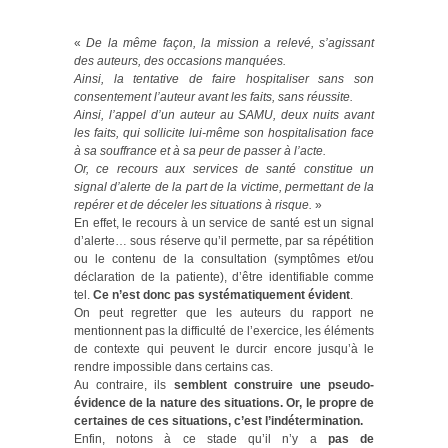
«
De la même façon, la mission a relevé, s’agissant
des auteurs, des occasions manquées.
Ainsi, la tentative de faire hospitaliser sans son
consentement l’auteur avant les faits, sans réussite.
Ainsi, l’appel d’un auteur au SAMU, deux nuits avant
les faits, qui sollicite lui-même son hospitalisation face
à sa souffrance et à sa peur de passer à l’acte.
Or, ce recours aux services de santé constitue un
signal d’alerte de la part de la victime, permettant de la
repérer et de déceler les situations à risque.
»
En effet, le recours à un service de santé est un signal
d’alerte… sous réserve qu’il permette, par sa répétition
ou le contenu de la consultation (symptômes et/ou
déclaration de la patiente), d’être identifiable comme
tel.
Ce n’est donc pas systématiquement évident
.
On peut regretter que les auteurs du rapport ne
mentionnent pas la difficulté de l’exercice, les éléments
de contexte qui peuvent le durcir encore jusqu’à le
rendre impossible dans certains cas.
Au contraire, ils
semblent construire une pseudo-
évidence de la nature des situations. Or, le propre de
certaines de ces situations, c’est l’indétermination.
Enfin, notons à ce stade qu’il n’y a
pas de