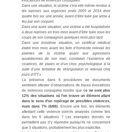
évocatrices de violences conjugales.
Dans une situation, la victime s’est elle-même rendue à
dix reprises aux urgences entre 2005 et 2014 dont
quatre fois sur une année; avant d’être tuée par arme à
feu par son conjoint.
Dans une autre situation, une victime a été hospitalisée
à deux reprises en trois mois avant d’être tuée sous les
coups de son compagnon quelques mois plus tard.
Dans une troisième situation, un certificat médical
établi trois mois avant les faits d’homicide relevait les
plaintes de la victime quant aux agressions
quotidiennes de son mari, constatait l’existence de
cicatrices, de plaies et d’un choc psychologique à la
suite d’une tentative de strangulation et retenait cinq
jours d’ITT.
»
La présence dans 6 procédures de documents
semblant attester d’observations de traces évocatrices
de violences conjugales montre que
ce ne sont plus
12% des situations où l’on trouve un élément allant
dans le sens d’un repérage de possibles violences,
mais dans 7% (6/88)
. Encore une fois, les éléments
attestant cette violence sont-ils analysés comme tels
dans les 6 situations ? Les exemples donnés ne
permettent pas d’y répondre puisqu’ils ne concernent
que 3 situations, probablement les plus explicites.