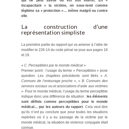
qui ne peut savoir où est son intérêt. En «
incapacitant » la victime, on sous-tend comme
légitime sa « protection »… même malgré ou contre
elle
.
La construction d’une
représentation simpliste
La première partie du rapport qui va amener à l’idée de
modifier le 226-14 du code pénal se joue aux pages 18
et 19.
«
C. Perceptibles par le monde médical
»
Premier point : l’usage du terme « Perceptibles » pose
question. Les chapitres précédents sont titrés «
A.
Connues de l’entourage proche
», «
B. Connues des
services sociaux ou.et associations d’aide aux victimes
». Pour le monde médical, l’usage du terme perceptible
indique donc une différence de situation :
les éléments
sont définis comme perceptibles pour le monde
médical… par les auteurs du rapport
. Cela veut dire
qu’ils n’ont pu conclure que pour toutes les situations
repérées où il y a eu passage de la victime par le
monde médical, la situation de violence conjugale était
connue.