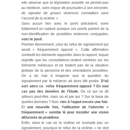
elle observe que la législation actuelle ne permet pas
au médecin, sans risque de poursuites à son encontre,
de signaler de graves violences constatées sans
l’accord de la victime.
»
Sans aucun lien avec le point précédent, voire
totalement en rupture puisque ces points parlent de la
non-identification de possibles violences conjugales,
voici le pavé
.
Premier étonnement, celui du refus de signalement qui
serait « fréquemment opposé ». Cette affirmation
contredit les éléments rapportés dans le rapport, lequel
regrette que les consultations restent centrées sur les
éléments médicaux et ne traitent pas de la situation
globale de la personne et des orientations possibles.
On a du mal à imaginer que la question du
signalement par le médecin ait alors été posée.
D’où
sort alors ce refus fréquemment opposé ? En tout
cas pas des données de l’étude.
De ce qui se dit
ailleurs peut-être, mais où et par qui ? Sur la base de
quelles données ? Non,
rien à l’appui encore une fois
.
Et
une nouvelle fois, l’utilisation de l’adverbe «
fréquemment » semble là pour installer une vision
déformée du problème
.
Enfin, dans le cas où la victime ne souhaite pas un
signalement, pourquoi le refus de la victime « ne doit