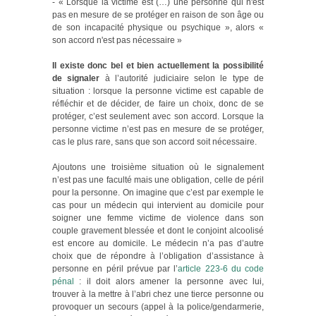
- « Lorsque la victime est (…) une personne qui n'est
pas en mesure de se protéger en raison de son âge ou
de son incapacité physique ou psychique », alors «
son accord n'est pas nécessaire »
Il existe donc bel et bien actuellement la possibilité
de signaler
à l’autorité judiciaire selon le type de
situation : lorsque la personne victime est capable de
réfléchir et de décider, de faire un choix, donc de se
protéger, c’est seulement avec son accord. Lorsque la
personne victime n’est pas en mesure de se protéger,
cas le plus rare, sans que son accord soit nécessaire.
Ajoutons une troisième situation où le signalement
n’est pas une faculté mais une obligation, celle de péril
pour la personne. On imagine que c’est par exemple le
cas pour un médecin qui intervient au domicile pour
soigner une femme victime de violence dans son
couple gravement blessée et dont le conjoint alcoolisé
est encore au domicile. Le médecin n’a pas d’autre
choix que de répondre à l’obligation d’assistance à
personne en péril prévue par l’
article 223-6 du code
pénal
: il doit alors amener la personne avec lui,
trouver à la mettre à l’abri chez une tierce personne ou
provoquer un secours (appel à la police/gendarmerie,