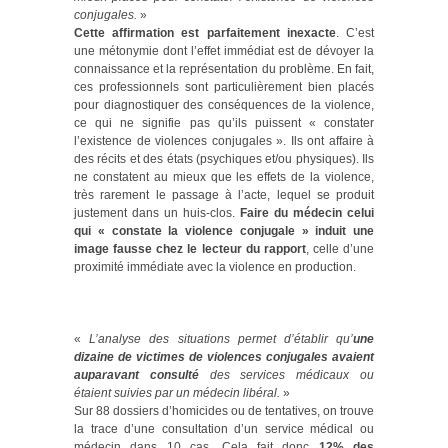
conjugales.
»
Cette affirmation est parfaitement inexacte
. C’est
une métonymie dont l’effet immédiat est de dévoyer la
connaissance et la représentation du problème. En fait,
ces professionnels sont particulièrement bien placés
pour diagnostiquer des conséquences de la violence,
ce qui ne signifie pas qu’ils puissent « constater
l’existence de violences conjugales ». Ils ont affaire à
des récits et des états (psychiques et/ou physiques). Ils
ne constatent au mieux que les effets de la violence,
très rarement le passage à l’acte, lequel se produit
justement dans un huis-clos.
Faire du médecin celui
qui « constate la violence conjugale » induit une
image fausse chez le lecteur du rapport
, celle d’une
proximité immédiate avec la violence en production.
«
L’analyse des situations permet d’établir qu’
une
dizaine de victimes de violences conjugales avaient
auparavant consulté
des services médicaux ou
étaient suivies par un médecin libéral.
»
Sur 88 dossiers d’homicides ou de tentatives, on trouve
la trace d’une consultation d’un service médical ou
médecin dans 10 cas. Cela fait donc
12% des