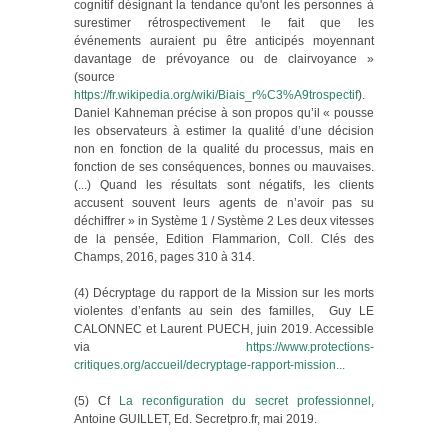
cognitif désignant la tendance qu'ont les personnes à
surestimer rétrospectivement le fait que les
événements auraient pu être anticipés moyennant
davantage de prévoyance ou de clairvoyance »
(source
https://fr.wikipedia.org/wiki/Biais_r%C3%A9trospectif
).
Daniel Kahneman précise à son propos qu’il « pousse
les observateurs à estimer la qualité d’une décision
non en fonction de la qualité du processus, mais en
fonction de ses conséquences, bonnes ou mauvaises.
(...) Quand les résultats sont négatifs, les clients
accusent souvent leurs agents de n’avoir pas su
déchiffrer » in Système 1 / Système 2 Les deux vitesses
de la pensée, Edition Flammarion, Coll. Clés des
Champs, 2016, pages 310 à 314.
(4) Décryptage du rapport de la Mission sur les morts
violentes d’enfants au sein des familles, Guy LE
CALONNEC et Laurent PUECH, juin 2019. Accessible
via
https://www.protections-
critiques.org/accueil/decryptage-rapport-mission...
(5) Cf
La reconfiguration du secret professionnel
,
Antoine GUILLET, Ed. Secretpro.fr, mai 2019.