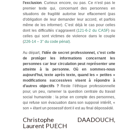
l’exclusion
. Curieux encore, ou pas. Ce n’est pas le
premier texte qui, concernant des personnes en
situations de fragilité autorise leur effacement (pas
d'obligation de leur demander leur accord, et parfois
même de les informer). C’est déjà le cas pour celles
dont les difficultés s’aggravent (
121-6-2 du CASF
) ou
celles qui sont victimes de violence dans le couple
(
226-14 – 3° du code pénal)
.
Au départ,
l’idée de secret professionnel, c’est celle
de protéger les informations concernant les
personnes car leur circulation peut représenter une
atteinte à la personne. Où en sommes-nous
aujourd’hui, texte après texte, quand les « petites »
modifications successives visent à répondre à
d’autres objectifs ?
Reste l’éthique professionnelle
pour, un peu, ramener la question centrale du travail
social humaniste : la prise en compte des personnes,
qui refuse son évacuation dans son supposé intérêt, «
son » étant un possessif dont il est au final dépossédé.
Christophe DAADOUCH,
Laurent PUECH