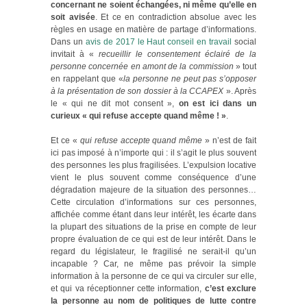
concernant ne soient échangées, ni même qu’elle en
soit avisée
. Et ce en contradiction absolue avec les
règles en usage en matière de partage d’informations.
Dans un
avis de 2017 le Haut conseil en travail
social
invitait à «
recueillir le consentement éclairé de la
personne concernée en amont de la commission
» tout
en rappelant que «
la personne ne peut pas s’opposer
à la présentation de son dossier à la CCAPEX
». Après
le « qui ne dit mot consent »,
on est ici dans un
curieux « qui refuse accepte quand même ! »
.
Et ce «
qui refuse accepte quand même
» n’est de fait
ici pas imposé à n’importe qui : il s’agit le plus souvent
des personnes les plus fragilisées. L’expulsion locative
vient le plus souvent comme conséquence d’une
dégradation majeure de la situation des personnes…
Cette circulation d’informations sur ces personnes,
affichée comme étant dans leur intérêt, les écarte dans
la plupart des situations de la prise en compte de leur
propre évaluation de ce qui est de leur intérêt. Dans le
regard du législateur, le fragilisé ne serait-il qu’un
incapable ? Car, ne même pas prévoir la simple
information à la personne de ce qui va circuler sur elle,
et qui va réceptionner cette information,
c’est exclure
la personne au nom de politiques de lutte contre