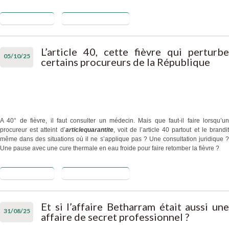
Lire la suite
de Une
Blog de proscret
nouvelle
hypothèse de
levée du
L’article 40, cette fièvre qui perturbe
05/10/25
secret
certains procureurs de la République
professionnel
en matière
de
maltraitance
sur
A 40° de fièvre, il faut consulter un médecin. Mais que faut-il faire lorsqu’un
personnes
procureur est atteint d’
articlequarantite
, voit de l’article 40 partout et le brandi
âgées ou en
même dans des situations où il ne s’applique pas ? Une consultation juridique ?
situation de
Une pause avec une cure thermale en eau froide pour faire retomber la fièvre ?
handicap.
Lire la suite
de L’article
Blog de proscret
40, cette
fièvre qui
perturbe
Et si l’affaire Betharram était aussi une
31/08/25
certains
affaire de secret professionnel ?
procureurs