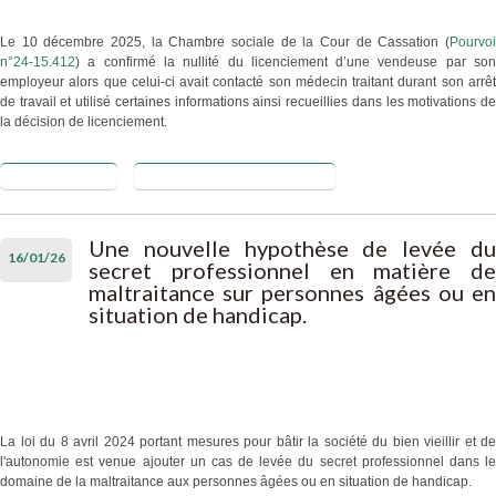
Le 10 décembre 2025, la Chambre sociale de la Cour de Cassation (
Pourvoi
n°24-15.412
) a confirmé la nullité du licenciement d’une vendeuse par son
employeur alors que celui-ci avait contacté son médecin traitant durant son arrêt
de travail et utilisé certaines informations ainsi recueillies dans les motivations de
la décision de licenciement.
Lire la suite
de Quand un
Blog de Antoine GUILLET
employeur
contacte le
médecin
Une nouvelle hypothèse de levée du
16/01/26
traitant d’un
secret professionnel en matière de
salarié : un
maltraitance sur personnes âgées ou en
exemple de
situation de handicap.
violation du
secret
professionnel
La loi du 8 avril 2024 portant mesures pour bâtir la société du bien vieillir et de
l'autonomie est venue ajouter un cas de levée du secret professionnel dans le
domaine de la maltraitance aux personnes âgées ou en situation de handicap.