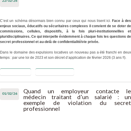
22/02/26
C’est un schéma désormais bien connu par ceux qui nous lisent ici.
Face à de
enjeux sociaux, éducatifs ou sécuritaires complexes il convient de se doter de
commissions, cellules, dispositifs, à la fois pluri-institutionnellles et
pluridisciplinaires. Ce qui interpelle évidemment à chaque fois les questions de
secret professionnel et au-delà de confidentialité/vie privée.
Dans le domaine des expulsions locatives un nouveau pas a été franchi en deux
temps : par une loi de 2023 et son décret d’application de février 2026 (3 ans !!).
Lire la suite
de Réforme
Blog de proscret
des CCAPEX
: le décret est
publié et
Quand un employeur contacte le
01/02/26
(ré)interroge
médecin traitant d’un salarié : un
le secret
exemple de violation du secret
professionnel
professionnel