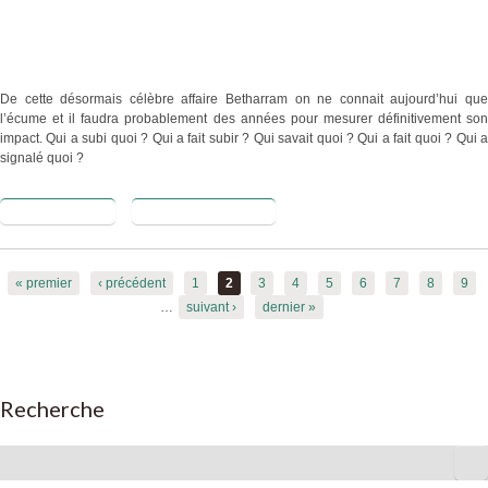
de la
République
De cette désormais célèbre affaire Betharram on ne connait aujourd’hui que
l’écume et il faudra probablement des années pour mesurer définitivement son
impact. Qui a subi quoi ? Qui a fait subir ? Qui savait quoi ? Qui a fait quoi ? Qui a
signalé quoi ?
Lire la suite
de Et si
Blog de proscret
l’affaire
Betharram
Pages
était aussi
« premier
‹ précédent
1
2
3
4
5
6
7
8
9
une affaire
…
suivant ›
dernier »
de secret
professionnel
?
Recherche
Rechercher