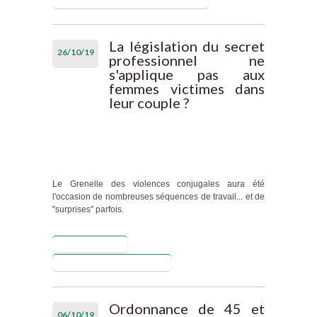
Blog de Christophe DAADOUCH
pénale des
mineurs : une
inquiétante
La législation du secret
26/10/19
vision du
professionnel ne
partage
s'applique pas aux
d’informations
femmes victimes dans
leur couple ?
Le Grenelle des violences conjugales aura été
l'occasion de nombreuses séquences de travail... et de
"surprises" parfois.
Lire la suite
de La
législation du
Blog de Laurent Puech
secret
professionnel
ne s'applique
Ordonnance de 45 et
06/10/19
pas aux