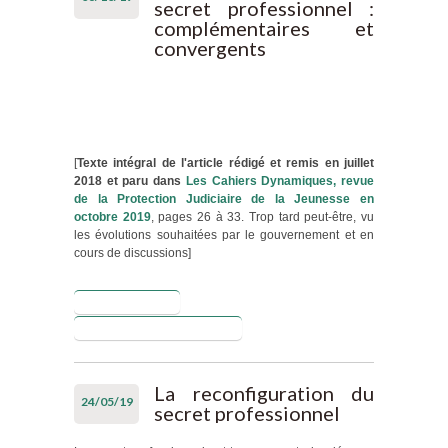
secret professionnel :
femmes
complémentaires et
victimes dans
convergents
leur couple ?
[
Texte intégral de l'article rédigé et remis en juillet
2018 et paru dans
Les Cahiers Dynamiques, revue
de la Protection Judiciaire de la Jeunesse en
octobre 2019
, pages 26 à 33. Trop tard peut-être, vu
les évolutions souhaitées par le gouvernement et en
cours de discussions]
Lire la suite
de Ordonnance
de 45 et secret
Blog de Laurent Puech
professionnel :
complémentaires
et convergents
La reconfiguration du
24/05/19
secret professionnel