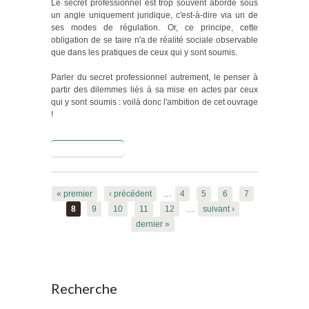
Le secret professionnel est trop souvent abordé sous
un angle uniquement juridique, c'est-à-dire via un de
ses modes de régulation. Or, ce principe, cette
obligation de se taire n'a de réalité sociale observable
que dans les pratiques de ceux qui y sont soumis.
Parler du secret professionnel autrement, le penser à
partir des dilemmes liés à sa mise en actes par ceux
qui y sont soumis : voilà donc l'ambition de cet ouvrage
!
Lire la suite
de La
reconfiguration
du secret
Pages
professionnel
« premier
‹ précédent
…
4
5
6
7
8
9
10
11
12
…
suivant ›
dernier »
Recherche