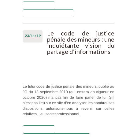
Lire la suite
de Rapport de
l’Inspection
Blog de Laurent Puech
Générale de la
Justice, Secret «
médical » et
Le code de justice
23/11/19
violence dans le
pénale des mineurs : une
couple : une
inquiétante vision du
recommandation
partage d’informations
construite sur du
vide
Le futur code de justice pénale des mineurs, publié au
JO du 13 septembre 2019 (qui entrera en vigueur en
octobre 2020) n’a pas fini de faire parler de lui. S’il
n’est pas lieu sur ce site d’en analyser les nombreuses
dispositions autorisons-nous à revenir sur celles
relatives…au secret professionnel.
Lire la suite
de Le code
de justice